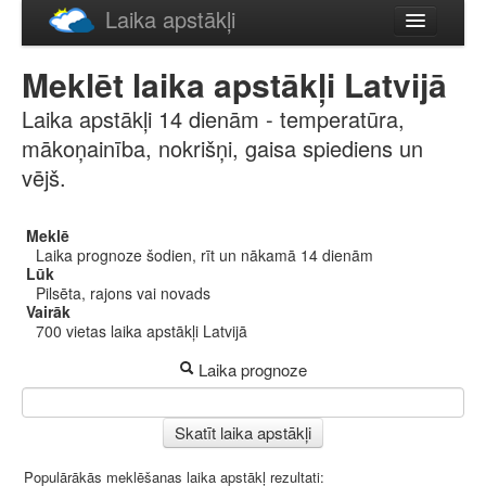
Laika apstākļi
Русский
Meklēt laika apstākļi Latvijā
English
Laika apstākļi 14 dienām - temperatūra,
mākoņainība, nokrišņi, gaisa spiediens un
vējš.
Meklē
Laika prognoze šodien, rīt un nākamā 14 dienām
Lūk
Pilsēta, rajons vai novads
Vairāk
700 vietas laika apstākļi Latvijā
Laika prognoze
Skatīt laika apstākļi
Populārākās meklēšanas laika apstākļ rezultati: