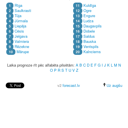
Rīga
Kuldīga
1
11
Saulkrasti
Ogre
2
12
Tūja
Engure
3
13
Jūrmala
Ludza
4
14
Liepāja
Daugavpils
5
15
Cēsis
Dobele
6
16
Jelgava
Saldus
7
17
Valmiera
Bauska
8
18
Rēzekne
Ventspils
9
19
Mārupe
Kalnciems
10
20
Laika prognoze rīt pēc alfabēta pilsētām:
A
B
C
D
E
F
G
I
J
K
L
M
N
O
P
R
S
T
U
V
Z
v2
forecast.lv
Uz augšu