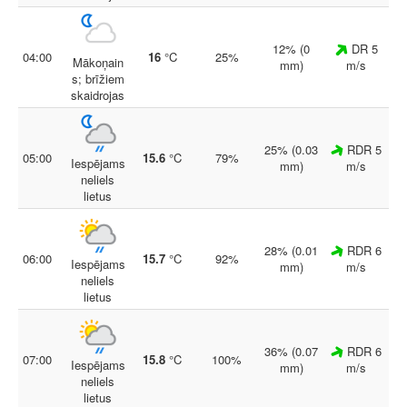
12% (0
DR 5
04:00
16
°C
25%
Mākoņain
mm)
m/s
s; brīžiem
skaidrojas
25% (0.03
RDR 5
05:00
15.6
°C
79%
Iespējams
mm)
m/s
neliels
lietus
28% (0.01
RDR 6
06:00
15.7
°C
92%
Iespējams
mm)
m/s
neliels
lietus
36% (0.07
RDR 6
07:00
15.8
°C
100%
Iespējams
mm)
m/s
neliels
lietus