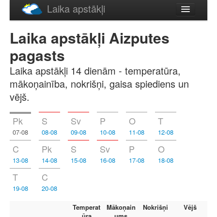
Laika apstākļi
Русский
Laika apstākļi Aizputes
English
pagasts
Laika apstākļi 14 dienām - temperatūra,
mākoņainība, nokrišņi, gaisa spiediens un
vējš.
Pk
S
Sv
P
O
T
07-08
08-08
09-08
10-08
11-08
12-08
C
Pk
S
Sv
P
O
13-08
14-08
15-08
16-08
17-08
18-08
T
C
19-08
20-08
Temperat
Mākoņain
Nokrišņi
Vējš
ūra
ums