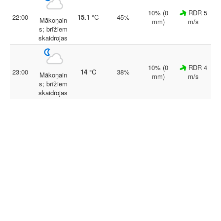
10% (0
RDR 5
22:00
15.1
°C
45%
Mākoņain
mm)
m/s
s; brīžiem
skaidrojas
10% (0
RDR 4
23:00
14
°C
38%
Mākoņain
mm)
m/s
s; brīžiem
skaidrojas