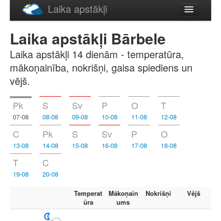
Laika apstākļi
Русский
Laika apstākļi Bārbele
English
Laika apstākļi 14 dienām - temperatūra,
mākoņainība, nokrišņi, gaisa spiediens un
vējš.
Pk
S
Sv
P
O
T
07-08
08-08
09-08
10-08
11-08
12-08
C
Pk
S
Sv
P
O
13-08
14-08
15-08
16-08
17-08
18-08
T
C
19-08
20-08
Temperat
Mākoņain
Nokrišņi
Vējš
ūra
ums