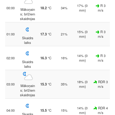
17% (0
R 3
00:00
18.2
°C
34%
Mākoņain
mm)
m/s
s; brīžiem
skaidrojas
15% (0
R 3
01:00
17.3
°C
21%
mm)
m/s
Skaidrs
laiks
14% (0
R 3
02:00
16.3
°C
16%
mm)
m/s
Skaidrs
laiks
18% (0
RDR 3
03:00
15.3
°C
35%
Mākoņain
mm)
m/s
s; brīžiem
skaidrojas
14% (0
RDR 4
04:00
15.5
°C
15%
mm)
m/s
Skaidrs