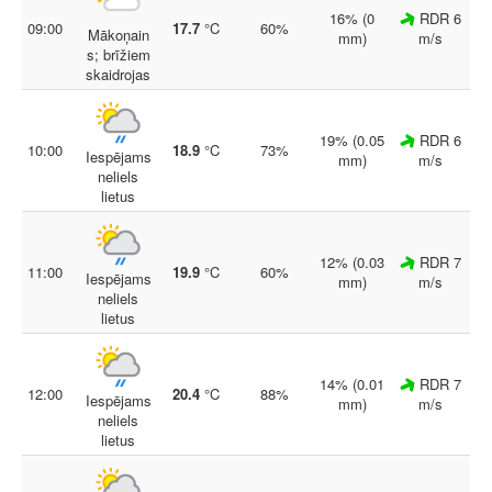
16% (0
RDR 6
09:00
17.7
°C
60%
Mākoņain
mm)
m/s
s; brīžiem
skaidrojas
19% (0.05
RDR 6
10:00
18.9
°C
73%
Iespējams
mm)
m/s
neliels
lietus
12% (0.03
RDR 7
11:00
19.9
°C
60%
Iespējams
mm)
m/s
neliels
lietus
14% (0.01
RDR 7
12:00
20.4
°C
88%
Iespējams
mm)
m/s
neliels
lietus