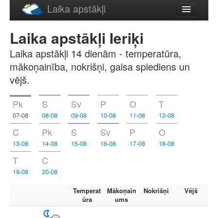
Laika apstākļi
Русский
Laika apstākļi Ieriķi
English
Laika apstākļi 14 dienām - temperatūra,
mākoņainība, nokrišņi, gaisa spiediens un
vējš.
Pk
S
Sv
P
O
T
07-08
08-08
09-08
10-08
11-08
12-08
C
Pk
S
Sv
P
O
13-08
14-08
15-08
16-08
17-08
18-08
T
C
19-08
20-08
Temperat
Mākoņain
Nokrišņi
Vējš
ūra
ums