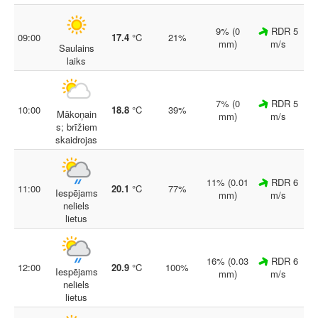
9% (0
RDR 5
09:00
17.4
°C
21%
mm)
m/s
Saulains
laiks
7% (0
RDR 5
10:00
18.8
°C
39%
Mākoņain
mm)
m/s
s; brīžiem
skaidrojas
11% (0.01
RDR 6
11:00
20.1
°C
77%
Iespējams
mm)
m/s
neliels
lietus
16% (0.03
RDR 6
12:00
20.9
°C
100%
Iespējams
mm)
m/s
neliels
lietus