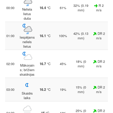
32% (0.19
R 2
00:00
16.4
°C
61%
Neliela
mm)
m/s
lietus
duša
42% (0.13
DR 2
01:00
16.1
°C
100%
Iespējams
mm)
m/s
neliels
lietus
18% (0
DR 2
02:00
16.7
°C
45%
Mākoņain
mm)
m/s
s; brīžiem
skaidrojas
15% (0
DR 2
03:00
16.2
°C
19%
mm)
m/s
Skaidrs
laiks
25% (0
DR 2
04:00
15
°C
44%