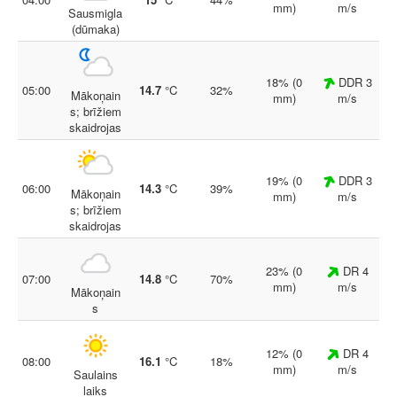
mm)
m/s
Sausmigla
(dūmaka)
18% (0
DDR 3
05:00
14.7
°C
32%
Mākoņain
mm)
m/s
s; brīžiem
skaidrojas
19% (0
DDR 3
06:00
14.3
°C
39%
Mākoņain
mm)
m/s
s; brīžiem
skaidrojas
23% (0
DR 4
07:00
14.8
°C
70%
mm)
m/s
Mākoņain
s
12% (0
DR 4
08:00
16.1
°C
18%
mm)
m/s
Saulains
laiks