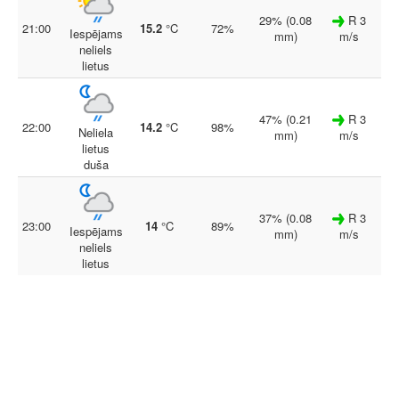
29% (0.08
R 3
21:00
15.2
°C
72%
Iespējams
mm)
m/s
neliels
lietus
47% (0.21
R 3
22:00
14.2
°C
98%
Neliela
mm)
m/s
lietus
duša
37% (0.08
R 3
23:00
14
°C
89%
Iespējams
mm)
m/s
neliels
lietus