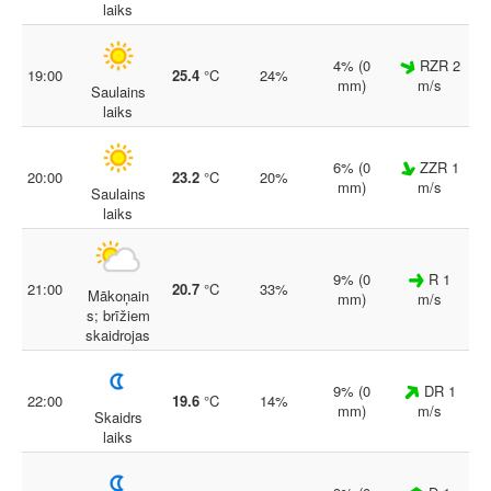
laiks
4% (0
RZR 2
19:00
25.4
°C
24%
mm)
m/s
Saulains
laiks
6% (0
ZZR 1
20:00
23.2
°C
20%
mm)
m/s
Saulains
laiks
9% (0
R 1
21:00
20.7
°C
33%
Mākoņain
mm)
m/s
s; brīžiem
skaidrojas
9% (0
DR 1
22:00
19.6
°C
14%
mm)
m/s
Skaidrs
laiks