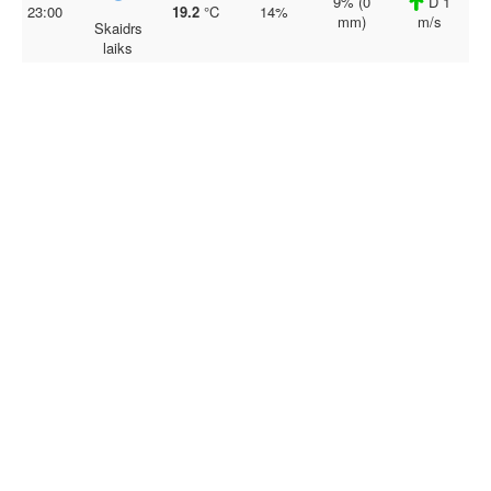
9% (0
D 1
23:00
19.2
°C
14%
mm)
m/s
Skaidrs
laiks