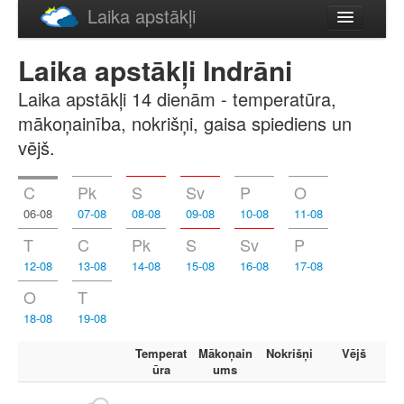
Laika apstākļi
Русский
Laika apstākļi Indrāni
English
Laika apstākļi 14 dienām - temperatūra,
mākoņainība, nokrišņi, gaisa spiediens un
vējš.
C
Pk
S
Sv
P
O
06-08
07-08
08-08
09-08
10-08
11-08
T
C
Pk
S
Sv
P
12-08
13-08
14-08
15-08
16-08
17-08
O
T
18-08
19-08
Temperat
Mākoņain
Nokrišņi
Vējš
ūra
ums