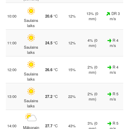
13% (0
DR 3
10:00
20.6
°C
12%
mm)
m/s
Saulains
laiks
4% (0
R 4
11:00
24.5
°C
12%
mm)
m/s
Saulains
laiks
2% (0
R 4
12:00
26.6
°C
15%
mm)
m/s
Saulains
laiks
2% (0
R 5
13:00
27.2
°C
22%
mm)
m/s
Saulains
laiks
3% (0
R 5
14:00
27.7
°C
43%
Mākoņain
mm)
m/s