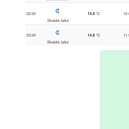
22:00
15.8
°C
12.
Skaidrs laiks
23:00
14.8
°C
11.
Skaidrs laiks