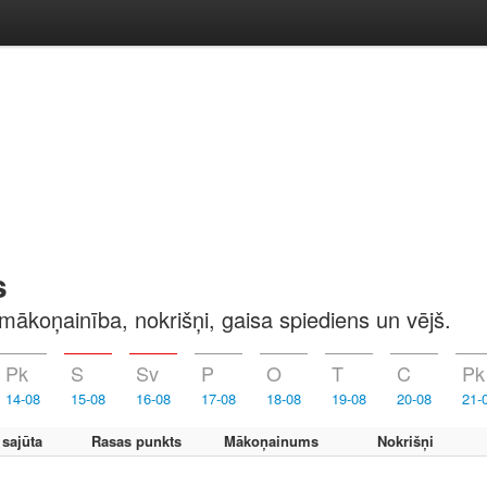
s
mākoņainība, nokrišņi, gaisa spiediens un vējš.
Pk
S
Sv
P
O
T
C
Pk
14-08
15-08
16-08
17-08
18-08
19-08
20-08
21-
 sajūta
Rasas punkts
Mākoņainums
Nokrišņi