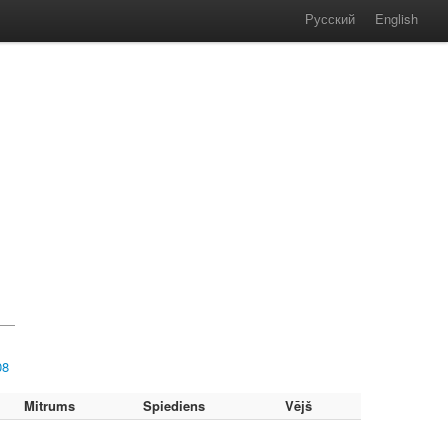
Русский
English
08
Mitrums
Spiediens
Vējš