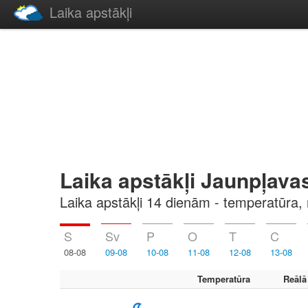
Laika apstākļi
Laika apstākļi Jaunpļava
Laika apstākļi 14 dienām - temperatūra, 
S
Sv
P
O
T
C
08-08
09-08
10-08
11-08
12-08
13-08
Temperatūra
Reālā