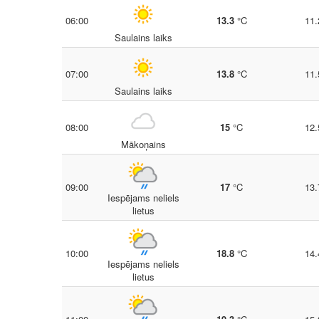
06:00
13.3
°C
11.
Saulains laiks
07:00
13.8
°C
11.
Saulains laiks
08:00
15
°C
12.
Mākoņains
09:00
17
°C
13.
Iespējams neliels
lietus
10:00
18.8
°C
14.
Iespējams neliels
lietus