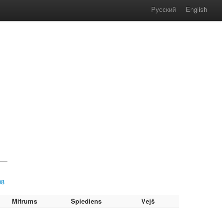
Русский
English
08
Mitrums
Spiediens
Vējš