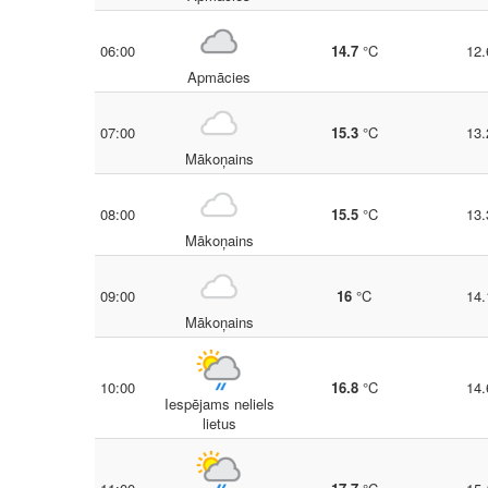
06:00
14.7
°C
12.
Apmācies
07:00
15.3
°C
13.
Mākoņains
08:00
15.5
°C
13.
Mākoņains
09:00
16
°C
14.
Mākoņains
10:00
16.8
°C
14.
Iespējams neliels
lietus