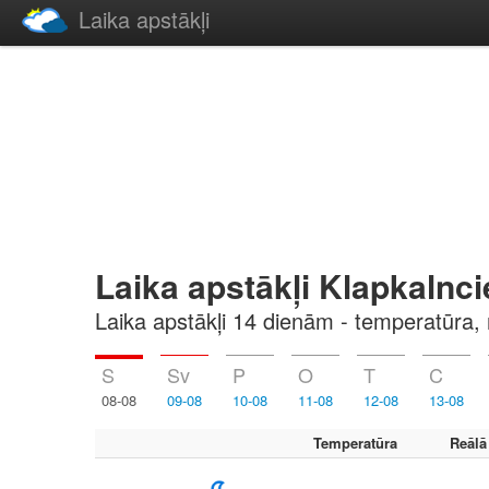
Laika apstākļi
Laika apstākļi Klapkalnc
Laika apstākļi 14 dienām - temperatūra, 
S
Sv
P
O
T
C
08-08
09-08
10-08
11-08
12-08
13-08
Temperatūra
Reālā