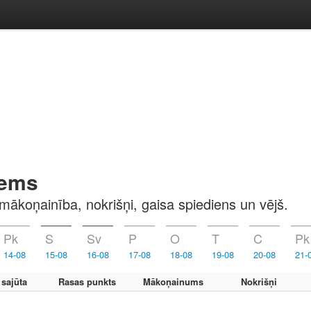
iems
mākoņainība, nokrišņi, gaisa spiediens un vējš.
Pk
S
Sv
P
O
T
C
Pk
14-08
15-08
16-08
17-08
18-08
19-08
20-08
21-
 sajūta
Rasas punkts
Mākoņainums
Nokrišņi