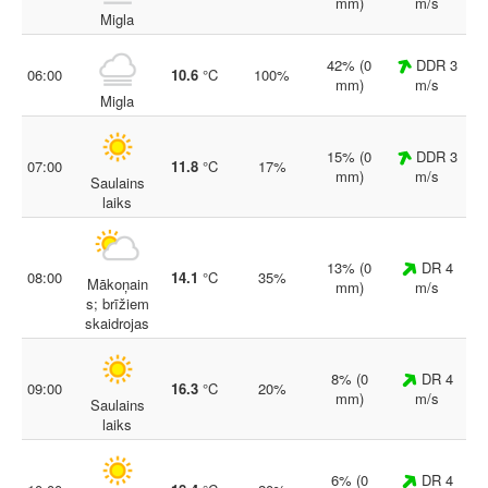
mm)
m/s
Migla
42% (0
DDR 3
06:00
10.6
°C
100%
mm)
m/s
Migla
15% (0
DDR 3
07:00
11.8
°C
17%
mm)
m/s
Saulains
laiks
13% (0
DR 4
08:00
14.1
°C
35%
Mākoņain
mm)
m/s
s; brīžiem
skaidrojas
8% (0
DR 4
09:00
16.3
°C
20%
mm)
m/s
Saulains
laiks
6% (0
DR 4