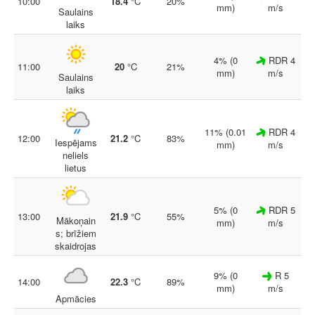
10:00
18.4
°C
20%
mm)
m/s
Saulains
laiks
4% (0
RDR 4
11:00
20
°C
21%
mm)
m/s
Saulains
laiks
11% (0.01
RDR 4
12:00
21.2
°C
83%
Iespējams
mm)
m/s
neliels
lietus
5% (0
RDR 5
13:00
21.9
°C
55%
Mākoņain
mm)
m/s
s; brīžiem
skaidrojas
9% (0
R 5
14:00
22.3
°C
89%
mm)
m/s
Apmācies