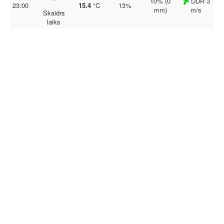
10% (0
DDR 3
23:00
15.4
°C
13%
mm)
m/s
Skaidrs
laiks