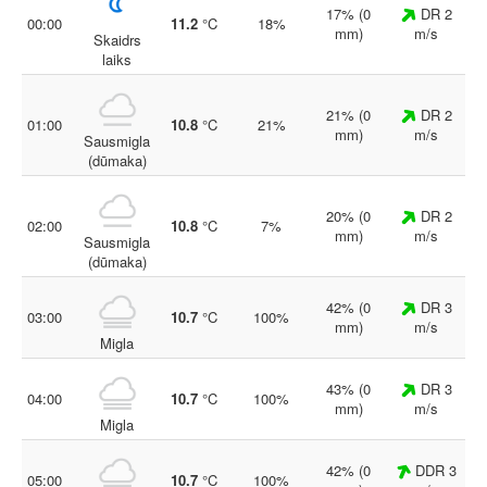
17% (0
DR 2
00:00
11.2
°C
18%
mm)
m/s
Skaidrs
laiks
21% (0
DR 2
01:00
10.8
°C
21%
mm)
m/s
Sausmigla
(dūmaka)
20% (0
DR 2
02:00
10.8
°C
7%
mm)
m/s
Sausmigla
(dūmaka)
42% (0
DR 3
03:00
10.7
°C
100%
mm)
m/s
Migla
43% (0
DR 3
04:00
10.7
°C
100%
mm)
m/s
Migla
42% (0
DDR 3
05:00
10.7
°C
100%