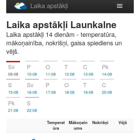
Laika apstākļi
Русский
Laika apstākļi Launkalne
English
Laika apstākļi 14 dienām - temperatūra,
mākoņainība, nokrišņi, gaisa spiediens un
vējš.
Sv
P
O
T
C
Pk
09-08
10-08
11-08
12-08
13-08
14-08
S
Sv
P
O
T
C
15-08
16-08
17-08
18-08
19-08
20-08
Pk
S
21-08
22-08
Temperat
Mākoņain
Nokrišņi
Vējš
ūra
ums