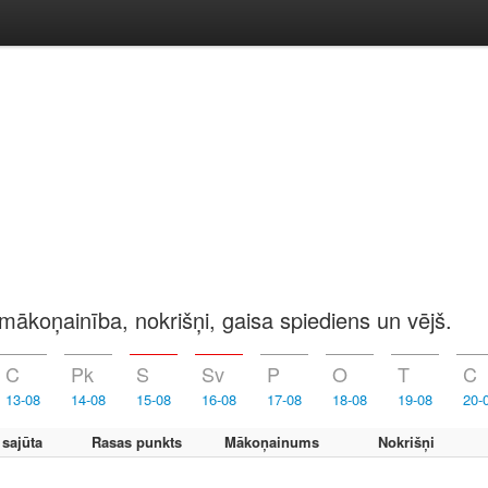
mākoņainība, nokrišņi, gaisa spiediens un vējš.
C
Pk
S
Sv
P
O
T
C
13-08
14-08
15-08
16-08
17-08
18-08
19-08
20-
 sajūta
Rasas punkts
Mākoņainums
Nokrišņi