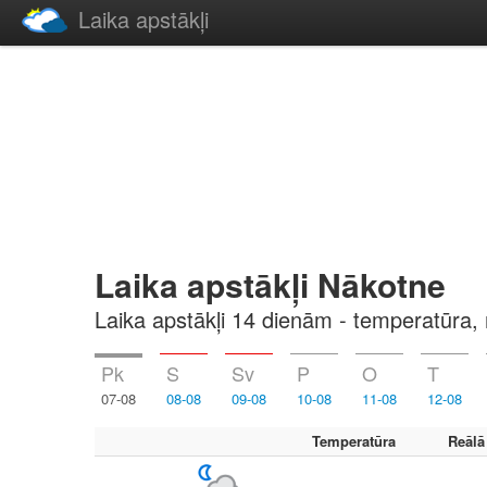
Laika apstākļi
Laika apstākļi Nākotne
Laika apstākļi 14 dienām - temperatūra, 
Pk
S
Sv
P
O
T
07-08
08-08
09-08
10-08
11-08
12-08
Temperatūra
Reālā