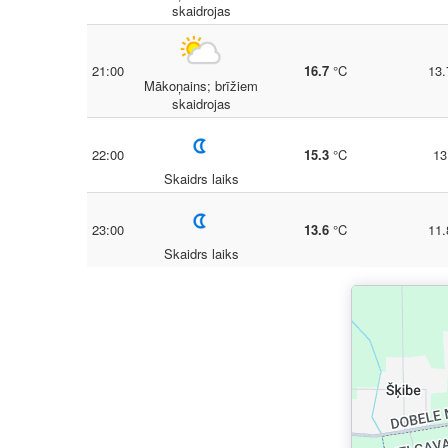
skaidrojas
21:00
16.7
°C
13.
Mākoņains; brīžiem
skaidrojas
22:00
15.3
°C
13
Skaidrs laiks
23:00
13.6
°C
11.
Skaidrs laiks