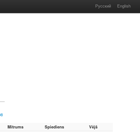
Русский
English
08
Mitrums
Spiediens
Vējš