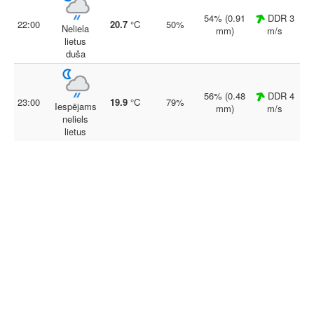
54% (0.91
DDR 3
22:00
20.7
°C
50%
Neliela
mm)
m/s
lietus
duša
56% (0.48
DDR 4
23:00
19.9
°C
79%
Iespējams
mm)
m/s
neliels
lietus