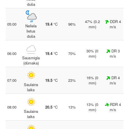
duša
47% (0.2
DDR 4
05:00
19.4
°C
96%
Neliela
mm)
m/s
lietus
duša
30% (0
DR 3
06:00
19.4
°C
70%
mm)
m/s
Sausmigla
(dūmaka)
16% (0
DR 4
07:00
19.5
°C
23%
mm)
m/s
Saulains
laiks
13% (0
RDR 4
08:00
20.5
°C
13%
mm)
m/s
Saulains
laiks