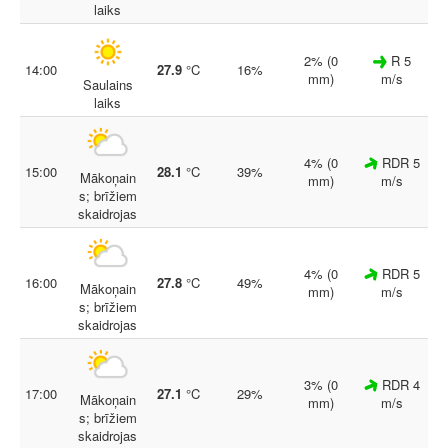
laiks
2% (0
R 5
14:00
27.9
°C
16%
mm)
m/s
Saulains
laiks
4% (0
RDR 5
15:00
28.1
°C
39%
Mākoņain
mm)
m/s
s; brīžiem
skaidrojas
4% (0
RDR 5
16:00
27.8
°C
49%
Mākoņain
mm)
m/s
s; brīžiem
skaidrojas
3% (0
RDR 4
17:00
27.1
°C
29%
Mākoņain
mm)
m/s
s; brīžiem
skaidrojas