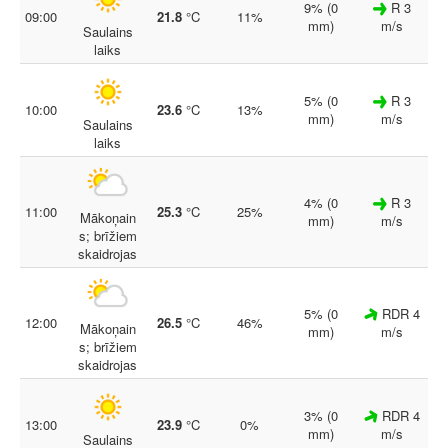
9% (0
R 3
09:00
21.8
°C
11%
mm)
m/s
Saulains
laiks
5% (0
R 3
10:00
23.6
°C
13%
mm)
m/s
Saulains
laiks
4% (0
R 3
11:00
25.3
°C
25%
Mākoņain
mm)
m/s
s; brīžiem
skaidrojas
5% (0
RDR 4
12:00
26.5
°C
46%
Mākoņain
mm)
m/s
s; brīžiem
skaidrojas
3% (0
RDR 4
13:00
23.9
°C
0%
mm)
m/s
Saulains