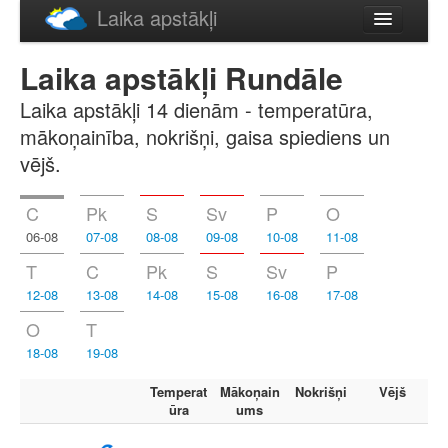
Laika apstākļi
Русский
Laika apstākļi Rundāle
English
Laika apstākļi 14 dienām - temperatūra,
mākoņainība, nokrišņi, gaisa spiediens un
vējš.
C
Pk
S
Sv
P
O
06-08
07-08
08-08
09-08
10-08
11-08
T
C
Pk
S
Sv
P
12-08
13-08
14-08
15-08
16-08
17-08
O
T
18-08
19-08
Temperat
Mākoņain
Nokrišņi
Vējš
ūra
ums