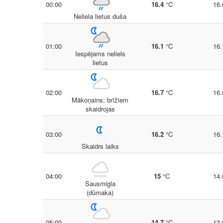
00:00
16.4
°C
16.
Neliela lietus duša
01:00
16.1
°C
16.
Iespējams neliels
lietus
02:00
16.7
°C
16.
Mākoņains; brīžiem
skaidrojas
03:00
16.2
°C
16.
Skaidrs laiks
04:00
15
°C
14.
Sausmigla
(dūmaka)
05:00
14.7
°C
13.