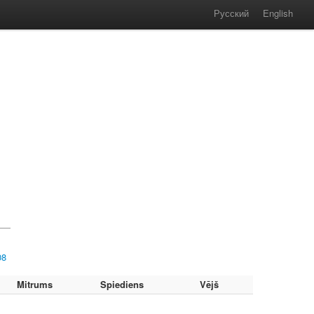
Русский
English
08
Mitrums
Spiediens
Vējš