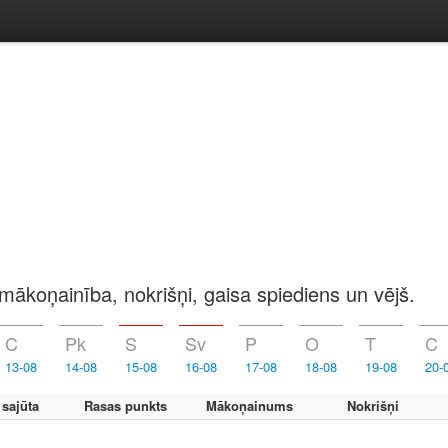
mākoņainība, nokrišņi, gaisa spiediens un vējš.
C
Pk
S
Sv
P
O
T
C
13-08
14-08
15-08
16-08
17-08
18-08
19-08
20-
 sajūta
Rasas punkts
Mākoņainums
Nokrišņi