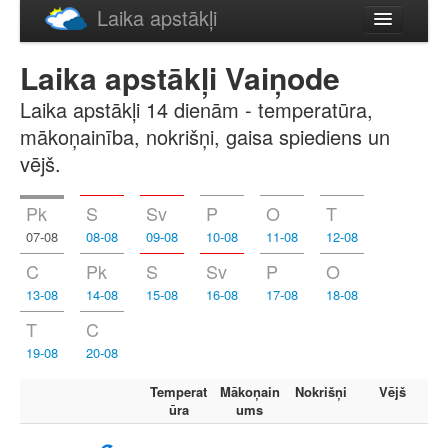
Laika apstākļi
Русский
Laika apstākļi Vaiņode
English
Laika apstākļi 14 dienām - temperatūra,
mākoņainība, nokrišņi, gaisa spiediens un
vējš.
Pk
S
Sv
P
O
T
07-08
08-08
09-08
10-08
11-08
12-08
C
Pk
S
Sv
P
O
13-08
14-08
15-08
16-08
17-08
18-08
T
C
19-08
20-08
Temperat
Mākoņain
Nokrišņi
Vējš
ūra
ums