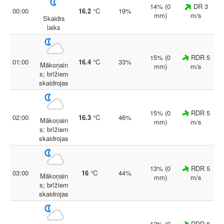
14% (0
DR 3
00:00
16.2
°C
19%
mm)
m/s
Skaidrs
laiks
15% (0
RDR 5
01:00
16.4
°C
33%
Mākoņain
mm)
m/s
s; brīžiem
skaidrojas
15% (0
RDR 5
02:00
16.3
°C
46%
Mākoņain
mm)
m/s
s; brīžiem
skaidrojas
13% (0
RDR 5
03:00
16
°C
44%
Mākoņain
mm)
m/s
s; brīžiem
skaidrojas
12% (0
RDR 6