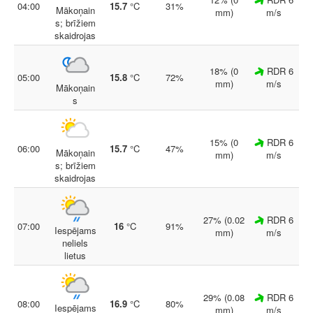
04:00
15.7
°C
31%
Mākoņain
mm)
m/s
s; brīžiem
skaidrojas
18% (0
RDR 6
05:00
15.8
°C
72%
mm)
m/s
Mākoņain
s
15% (0
RDR 6
06:00
15.7
°C
47%
Mākoņain
mm)
m/s
s; brīžiem
skaidrojas
27% (0.02
RDR 6
07:00
16
°C
91%
Iespējams
mm)
m/s
neliels
lietus
29% (0.08
RDR 6
08:00
16.9
°C
80%
Iespējams
mm)
m/s