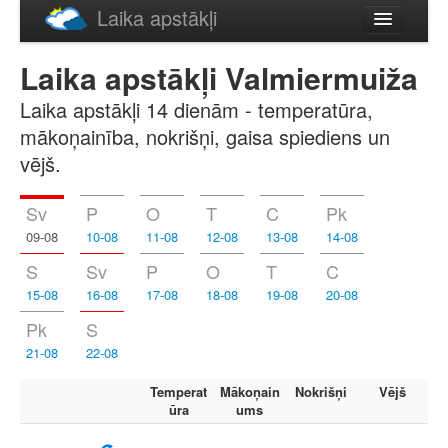
Laika apstākļi
Русский
Laika apstākļi Valmiermuiža
English
Laika apstākļi 14 dienām - temperatūra,
mākoņainība, nokrišņi, gaisa spiediens un
vējš.
Sv
P
O
T
C
Pk
09-08
10-08
11-08
12-08
13-08
14-08
S
Sv
P
O
T
C
15-08
16-08
17-08
18-08
19-08
20-08
Pk
S
21-08
22-08
Temperat
Mākoņain
Nokrišņi
Vējš
ūra
ums