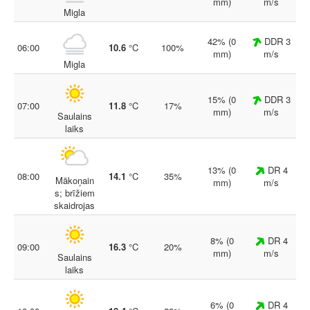
mm)
m/s
Migla
42% (0
DDR 3
06:00
10.6
°C
100%
mm)
m/s
Migla
15% (0
DDR 3
07:00
11.8
°C
17%
mm)
m/s
Saulains
laiks
13% (0
DR 4
08:00
14.1
°C
35%
Mākoņain
mm)
m/s
s; brīžiem
skaidrojas
8% (0
DR 4
09:00
16.3
°C
20%
mm)
m/s
Saulains
laiks
6% (0
DR 4