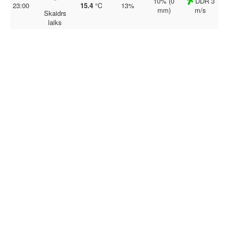
10% (0
DDR 3
23:00
15.4
°C
13%
mm)
m/s
Skaidrs
laiks