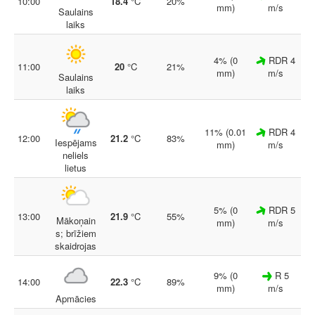
10:00
18.4
°C
20%
mm)
m/s
Saulains
laiks
4% (0
RDR 4
11:00
20
°C
21%
mm)
m/s
Saulains
laiks
11% (0.01
RDR 4
12:00
21.2
°C
83%
Iespējams
mm)
m/s
neliels
lietus
5% (0
RDR 5
13:00
21.9
°C
55%
Mākoņain
mm)
m/s
s; brīžiem
skaidrojas
9% (0
R 5
14:00
22.3
°C
89%
mm)
m/s
Apmācies