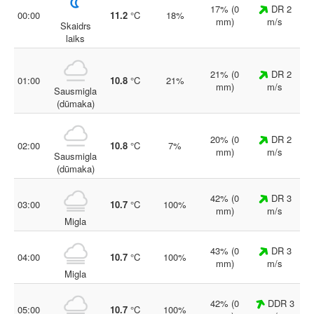
17% (0
DR 2
00:00
11.2
°C
18%
mm)
m/s
Skaidrs
laiks
21% (0
DR 2
01:00
10.8
°C
21%
mm)
m/s
Sausmigla
(dūmaka)
20% (0
DR 2
02:00
10.8
°C
7%
mm)
m/s
Sausmigla
(dūmaka)
42% (0
DR 3
03:00
10.7
°C
100%
mm)
m/s
Migla
43% (0
DR 3
04:00
10.7
°C
100%
mm)
m/s
Migla
42% (0
DDR 3
05:00
10.7
°C
100%