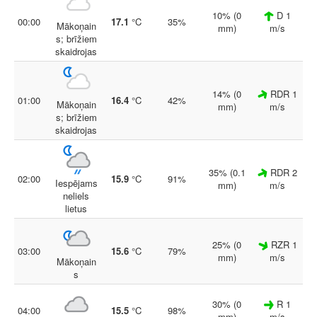
10% (0
D 1
00:00
17.1
°C
35%
Mākoņain
mm)
m/s
s; brīžiem
skaidrojas
14% (0
RDR 1
01:00
16.4
°C
42%
Mākoņain
mm)
m/s
s; brīžiem
skaidrojas
35% (0.1
RDR 2
02:00
15.9
°C
91%
Iespējams
mm)
m/s
neliels
lietus
25% (0
RZR 1
03:00
15.6
°C
79%
mm)
m/s
Mākoņain
s
30% (0
R 1
04:00
15.5
°C
98%
mm)
m/s