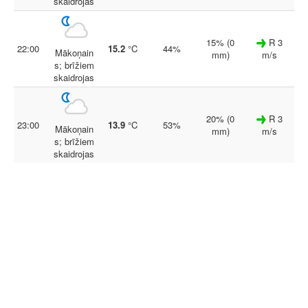
skaidrojas
15% (0
R 3
22:00
15.2
°C
44%
Mākoņain
mm)
m/s
s; brīžiem
skaidrojas
20% (0
R 3
23:00
13.9
°C
53%
Mākoņain
mm)
m/s
s; brīžiem
skaidrojas