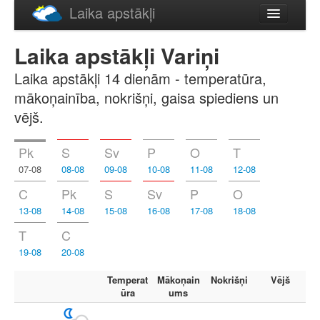
Laika apstākļi
Русский
Laika apstākļi Variņi
English
Laika apstākļi 14 dienām - temperatūra,
mākoņainība, nokrišņi, gaisa spiediens un
vējš.
Pk
S
Sv
P
O
T
07-08
08-08
09-08
10-08
11-08
12-08
C
Pk
S
Sv
P
O
13-08
14-08
15-08
16-08
17-08
18-08
T
C
19-08
20-08
Temperat
Mākoņain
Nokrišņi
Vējš
ūra
ums