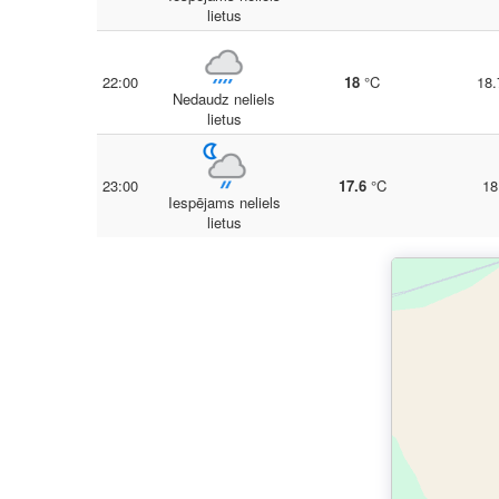
lietus
22:00
18
°C
18.
Nedaudz neliels
lietus
23:00
17.6
°C
18
Iespējams neliels
lietus