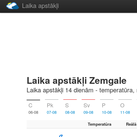
Laika apstākļi
Laika apstākļi Zemgale
Laika apstākļi 14 dienām - temperatūra, 
C
Pk
S
Sv
P
O
06-08
07-08
08-08
09-08
10-08
11-08
Temperatūra
Reālā