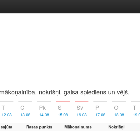
mākoņainība, nokrišņi, gaisa spiediens un vējš.
T
C
Pk
S
Sv
P
O
T
12-08
13-08
14-08
15-08
16-08
17-08
18-08
19-
 sajūta
Rasas punkts
Mākoņainums
Nokrišņi