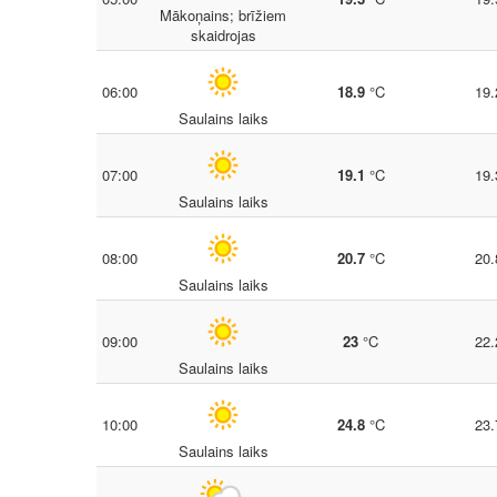
Mākoņains; brīžiem
skaidrojas
06:00
18.9
°C
19.
Saulains laiks
07:00
19.1
°C
19.
Saulains laiks
08:00
20.7
°C
20.
Saulains laiks
09:00
23
°C
22.
Saulains laiks
10:00
24.8
°C
23.
Saulains laiks