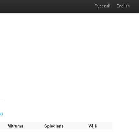
Русский
English
08
Mitrums
Spiediens
Vējš