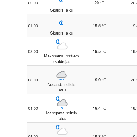
00:00
20
°C
20.
Skaidrs laiks
01:00
19.5
°C
19.
Skaidrs laiks
02:00
19.5
°C
19.
Mākoņains; brīžiem
skaidrojas
03:00
19.9
°C
20.
Nedaudz neliels
lietus
04:00
19.4
°C
19.
Iespējams neliels
lietus
05:00
19.3
°C
19.