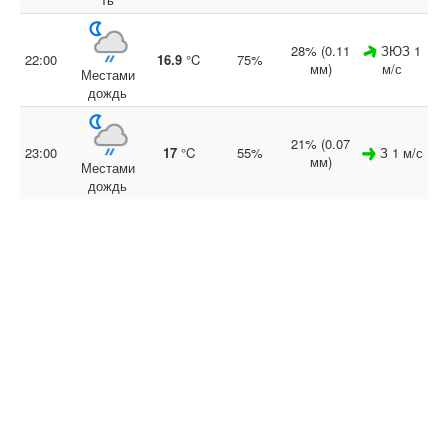
28% (0.11
ЗЮЗ 1
22:00
16.9
°C
75%
мм)
м/с
Местами
дождь
21% (0.07
23:00
17
°C
55%
З 1 м/с
мм)
Местами
дождь