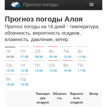
Прогноз погоды
Latviski
Прогноз погоды Алоя
English
Прогноз погоды на 14 дней - температура,
облачность, вероятность осадков,
влажность, давление, ветер.
Чт
Пт
Сб
Вс
Пн
Вт
06-08
07-08
08-08
09-08
10-08
11-08
Ср
Чт
Пт
Сб
Вс
Пн
12-08
13-08
14-08
15-08
16-08
17-08
Вт
Ср
18-08
19-08
Температ
Облачно
Вероятн
Ветер
ура
сть
ость
воздуха
осадков