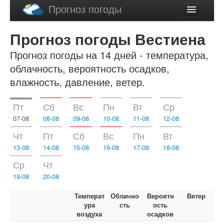
Прогноз погоды
Latviski
Прогноз погоды Вестиена
English
Прогноз погоды на 14 дней - температура,
облачность, вероятность осадков,
влажность, давление, ветер.
Пт
Сб
Вс
Пн
Вт
Ср
07-08
08-08
09-08
10-08
11-08
12-08
Чт
Пт
Сб
Вс
Пн
Вт
13-08
14-08
15-08
16-08
17-08
18-08
Ср
Чт
19-08
20-08
Температ
Облачно
Вероятн
Ветер
ура
сть
ость
воздуха
осадков