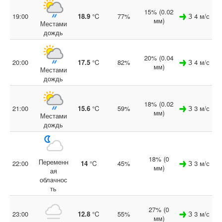
15% (0.02
19:00
18.9
°C
77%
З 4 м/с
мм)
Местами
дождь
20% (0.04
20:00
17.5
°C
82%
З 4 м/с
мм)
Местами
дождь
18% (0.02
21:00
15.6
°C
59%
З 3 м/с
мм)
Местами
дождь
18% (0
Переменн
22:00
14
°C
45%
З 3 м/с
мм)
ая
облачнос
ть
27% (0
23:00
12.8
°C
55%
З 3 м/с
мм)