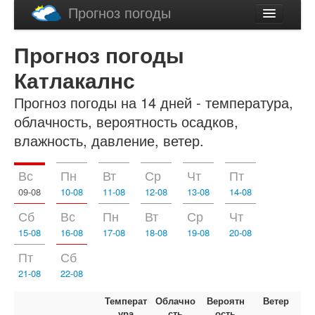
Прогноз погоды
Latviski
Прогноз погоды
English
Катлакалнс
Прогноз погоды на 14 дней - температура,
облачность, вероятность осадков,
влажность, давление, ветер.
Вс
Пн
Вт
Ср
Чт
Пт
09-08
10-08
11-08
12-08
13-08
14-08
Сб
Вс
Пн
Вт
Ср
Чт
15-08
16-08
17-08
18-08
19-08
20-08
Пт
Сб
21-08
22-08
Температ
Облачно
Вероятн
Ветер
ура
сть
ость