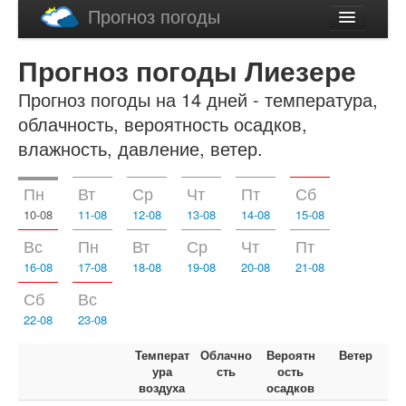
Прогноз погоды
Latviski
Прогноз погоды Лиезере
English
Прогноз погоды на 14 дней - температура,
облачность, вероятность осадков,
влажность, давление, ветер.
Пн
Вт
Ср
Чт
Пт
Сб
10-08
11-08
12-08
13-08
14-08
15-08
Вс
Пн
Вт
Ср
Чт
Пт
16-08
17-08
18-08
19-08
20-08
21-08
Сб
Вс
22-08
23-08
Температ
Облачно
Вероятн
Ветер
ура
сть
ость
воздуха
осадков