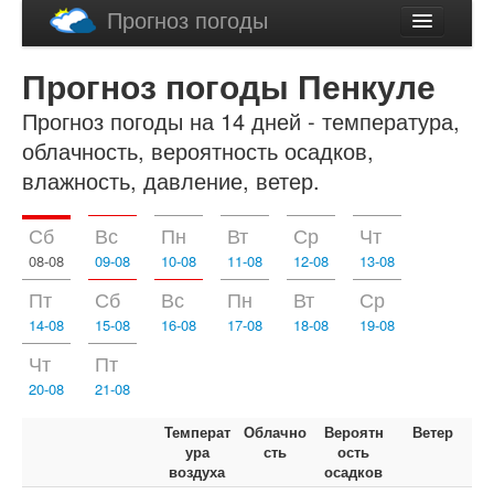
Прогноз погоды
Latviski
Прогноз погоды Пенкуле
English
Прогноз погоды на 14 дней - температура,
облачность, вероятность осадков,
влажность, давление, ветер.
Сб
Вс
Пн
Вт
Ср
Чт
08-08
09-08
10-08
11-08
12-08
13-08
Пт
Сб
Вс
Пн
Вт
Ср
14-08
15-08
16-08
17-08
18-08
19-08
Чт
Пт
20-08
21-08
Температ
Облачно
Вероятн
Ветер
ура
сть
ость
воздуха
осадков