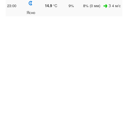
23:00
14.9
°C
9%
8% (0 мм)
З 4 м/с
Ясно