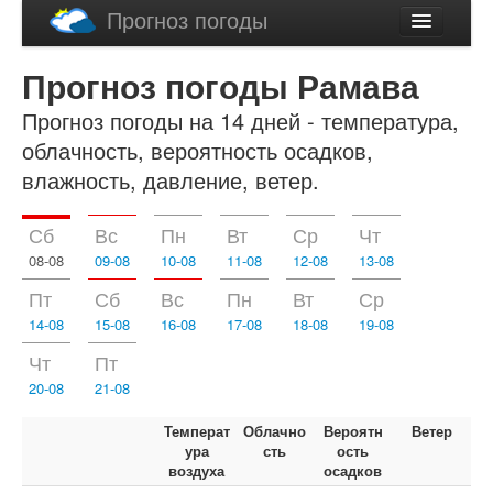
Прогноз погоды
Latviski
Прогноз погоды Рамава
English
Прогноз погоды на 14 дней - температура,
облачность, вероятность осадков,
влажность, давление, ветер.
Сб
Вс
Пн
Вт
Ср
Чт
08-08
09-08
10-08
11-08
12-08
13-08
Пт
Сб
Вс
Пн
Вт
Ср
14-08
15-08
16-08
17-08
18-08
19-08
Чт
Пт
20-08
21-08
Температ
Облачно
Вероятн
Ветер
ура
сть
ость
воздуха
осадков