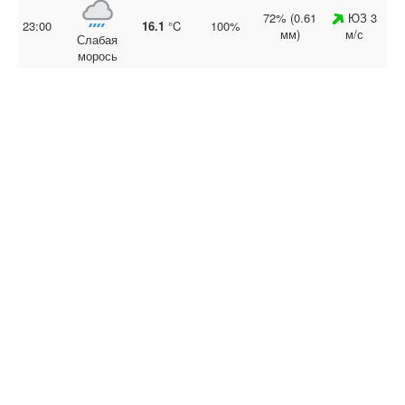
72% (0.61
ЮЗ 3
23:00
16.1
°C
100%
мм)
м/с
Слабая
морось