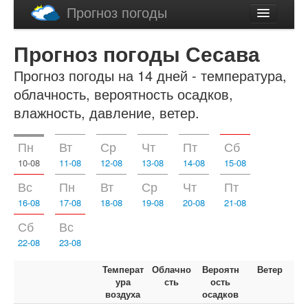
Прогноз погоды
Latviski
Прогноз погоды Сесава
English
Прогноз погоды на 14 дней - температура,
облачность, вероятность осадков,
влажность, давление, ветер.
Пн
Вт
Ср
Чт
Пт
Сб
10-08
11-08
12-08
13-08
14-08
15-08
Вс
Пн
Вт
Ср
Чт
Пт
16-08
17-08
18-08
19-08
20-08
21-08
Сб
Вс
22-08
23-08
Температ
Облачно
Вероятн
Ветер
ура
сть
ость
воздуха
осадков