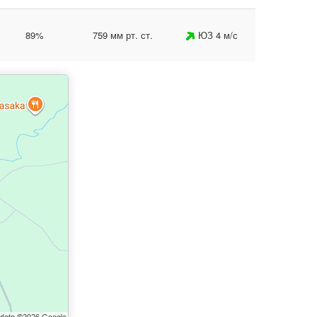
89%
759 мм рт. ст.
ЮЗ 4 м/с