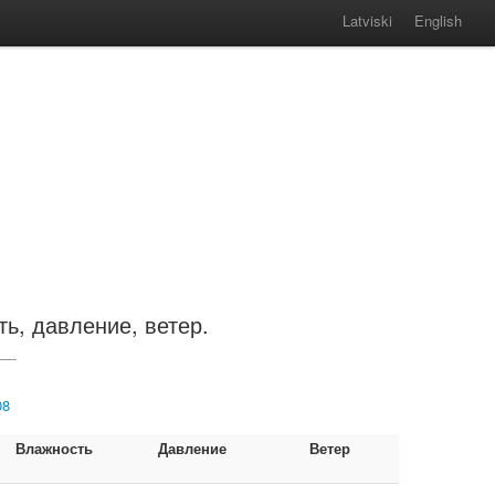
Latviski
English
ть, давление, ветер.
08
Влажность
Давление
Ветер