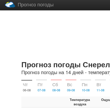
Прогноз погоды
Прогноз погоды Снерел
Прогноз погоды на 14 дней - температ
Чт
Пт
Сб
Вс
Пн
Вт
06-08
07-08
08-08
09-08
10-08
11-08
Температура
Ощущ
воздуха