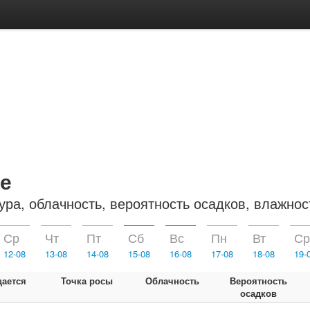
е
ура, облачность, вероятность осадков, влажнос
Ср
Чт
Пт
Сб
Вс
Пн
Вт
Ср
12-08
13-08
14-08
15-08
16-08
17-08
18-08
19-
ается
Точка росы
Облачность
Вероятность
осадков