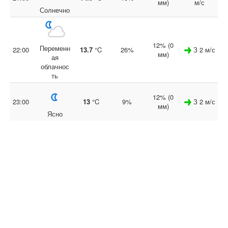
мм)
м/с
Солнечно
12% (0
Переменн
22:00
13.7
°C
26%
З 2 м/с
мм)
ая
облачнос
ть
12% (0
23:00
13
°C
9%
З 2 м/с
мм)
Ясно