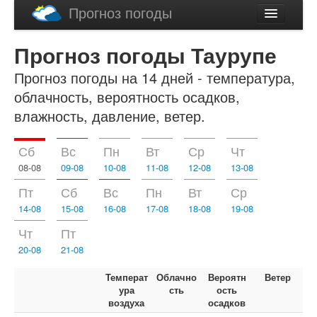
Прогноз погоды
Latviski
Прогноз погоды Таурупе
English
Прогноз погоды на 14 дней - температура,
облачность, вероятность осадков,
влажность, давление, ветер.
Сб
Вс
Пн
Вт
Ср
Чт
08-08
09-08
10-08
11-08
12-08
13-08
Пт
Сб
Вс
Пн
Вт
Ср
14-08
15-08
16-08
17-08
18-08
19-08
Чт
Пт
20-08
21-08
Температ
Облачно
Вероятн
Ветер
ура
сть
ость
воздуха
осадков